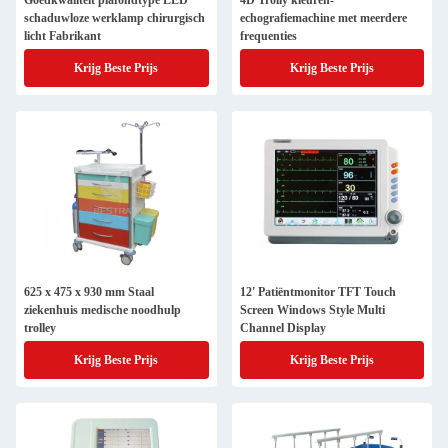
Goedkwaliteit plafondtype LED
4D Trolly kleuren-
schaduwloze werklamp chirurgisch
echografiemachine met meerdere
licht Fabrikant
frequenties
Krijg Beste Prijs
Krijg Beste Prijs
625 x 475 x 930 mm Staal
12' Patiëntmonitor TFT Touch
ziekenhuis medische noodhulp
Screen Windows Style Multi
trolley
Channel Display
Krijg Beste Prijs
Krijg Beste Prijs