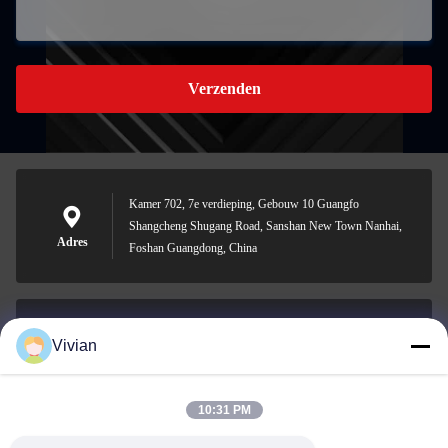
Verzenden
Kamer 702, 7e verdieping, Gebouw 10 Guangfo
Shangcheng Shugang Road, Sanshan New Town Nanhai,
Adres
Foshan Guangdong, China
Vivian
vivian@benraymed.com
E-mail
10:31 PM