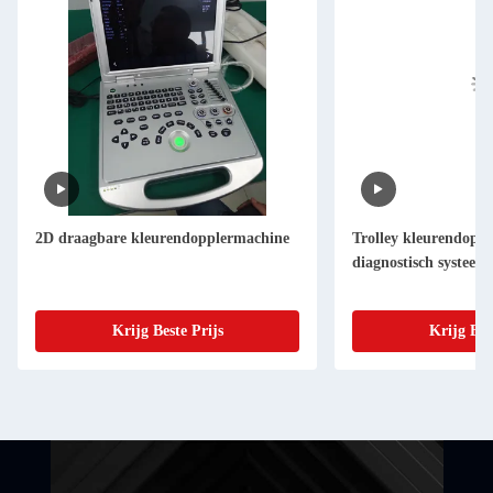
2D draagbare kleurendopplermachine
Trolley kleurendoppl
diagnostisch systeem
Krijg Beste Prijs
Krijg Bes