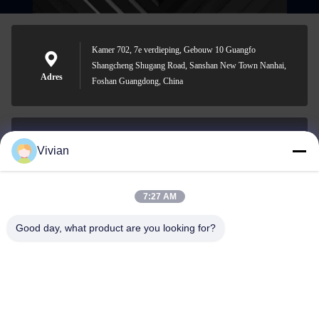
Kamer 702, 7e verdieping, Gebouw 10 Guangfo
Shangcheng Shugang Road, Sanshan New Town Nanhai,
Adres
Foshan Guangdong, China
Vivian
vivian@benraymed.com
E-mail
7:27 AM
Good day, what product are you looking for?
0086-158-1879-0524
Telefoon