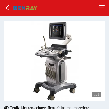
1
/
1
4D Trolly kleuren-echografiemachine met meerdere