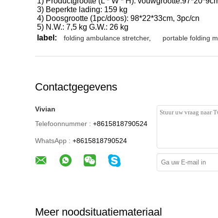
1) Productgrootte (L * W * H): vouwgrootte:97*20*9
3) Beperkte lading: 159 kg
4) Doosgrootte (1pc/doos): 98*22*33cm, 3pc/cn
5) N.W.: 7,5 kg G.W.: 26 kg
label:
folding ambulance stretcher
,
portable folding m
Contactgegevens
Vivian
Telefoonnummer :
+8615818790524
WhatsApp :
+8615818790524
Meer noodsituatiemateriaal