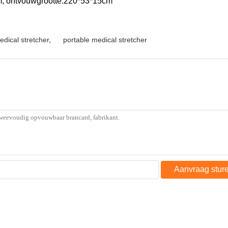
cm; ontvouwgrootte:220*53*15cm
edical stretcher
,
portable medical stretcher
Aanvraag stur