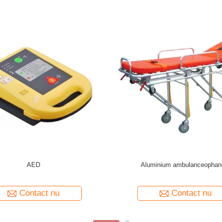
um
Noodreddingsapparatuur ruggengraatplank
Hospitaa
o
Contact nu