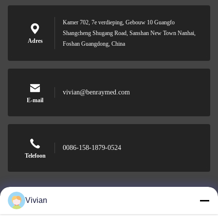
Kamer 702, 7e verdieping, Gebouw 10 Guangfo
Shangcheng Shugang Road, Sanshan New Town Nanhai,
Adres
Foshan Guangdong, China
vivian@benraymed.com
E-mail
0086-158-1879-0524
Telefoon
Vivian
Guangzhou Benray Medical Equipment Co.,